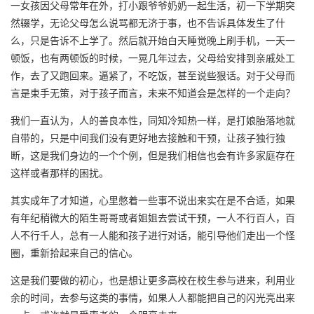
一女孩因父母常年在外，打小跟爷爷奶奶一起生活，初一下学期突
然辍学，无论父母怎么说骂都无济于事，也不告诉具体发生了什
么，只是告诉不上学了。然后就开始白天睡觉晚上刷手机，一天一
顿饭，也有两顿饭的时候，一晃几年过去，父母给安排到亲戚处工
作，去了又跑回来。逼紧了，不吃饭，甚至说些狠话。对于父母而
言是束手无策，对于孩子而言，未来不知道会是怎样的一个走向？
我们一直认为，人的善良本性，同知冷知热一样，是打娘胎落地就
自带的，只是中间我们没有更好地去接触和干预，让孩子独行独
断，这是我们身边的一个个例，但是我们相信也会有许多家庭存在
这样或者那样的困扰。
其实成年了才知道，心里憋着一些事不说出来实在是不合适，如果
有年纪稍微大的陌生哥哥或者姐姐去尝试干预，一人不行百人，百
人不行千人，总有一人能和孩子进行对话，能引导他们走出一个怪
圈，重新拾起来自己的信心。
这是我们要做的初心，也是想让更多高校在校生参与进来，利用业
余的时间，去参与这类的事情，如果人人都能把自己的闪光亮出来