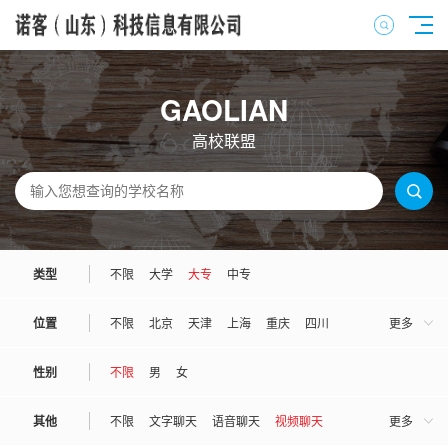
GAOLIAN
高校联盟
类型
不限
大学
大专
中专
位置
不限
北京
天津
上海
重庆
四川
更多
河北
河南
山西
山东
广东
广西
性别
不限
男
女
湖南
湖北
江苏
江西
安徽
浙江
其他
不限
文字聊天
语音聊天
视频聊天
更多
福建
陕西
吉林
辽宁
黑龙江
甘肃