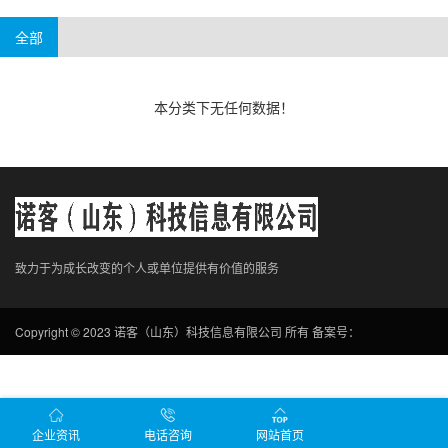
手机游戏
电脑游戏
贵州
海南
云南
内蒙
西藏
宁夏
全部
新疆
本分类下无任何数据！
致力于为成长改变的个人或单位提供有价值的服务
Copyright © 2023 诺客（山东）科技信息有限公司 所有
备案号：
企业资讯
电话咨询
网站首页