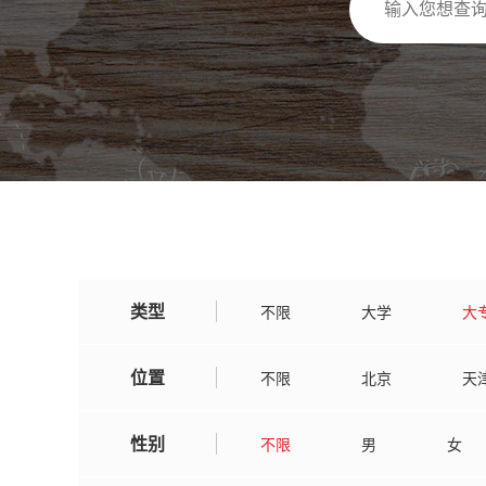
类型
不限
大学
大
位置
不限
北京
天
广东
广西
湖
性别
不限
男
女
吉林
辽宁
黑