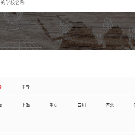
专
中专
津
上海
重庆
四川
河北
南
湖北
江苏
江西
安徽
龙江
甘肃
贵州
海南
云南