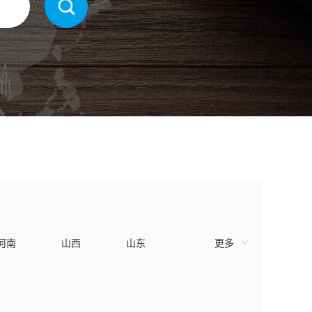
河南
山西
山东
更多
浙江
福建
陕西
内蒙
西藏
宁夏