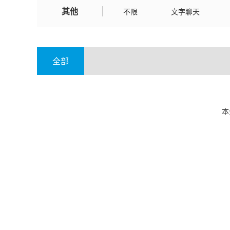
其他
新疆
不限
文字聊天
全部
本