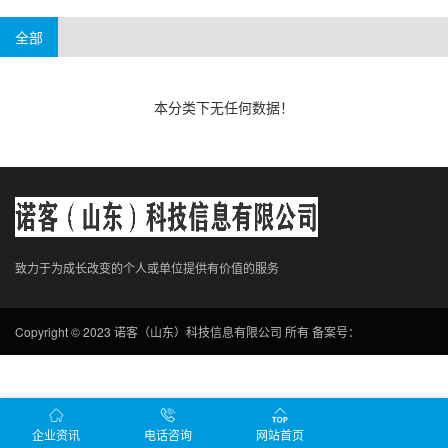
手机游戏
电脑游戏
贵州
海南
云南
内蒙
西藏
宁夏
全部
新疆
本分类下无任何数据！
致力于为成长改变的个人或单位提供有价值的服务
Copyright © 2023 诺客（山东）科技信息有限公司 所有
备案号：
企业资讯
电话咨询
网站首页