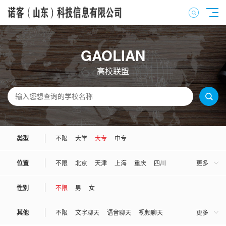
GAOLIAN
高校联盟
类型
不限
大学
大专
中专
位置
不限
北京
天津
上海
重庆
四川
更多
河北
河南
山西
山东
广东
广西
性别
不限
男
女
湖南
湖北
江苏
江西
安徽
浙江
其他
不限
文字聊天
语音聊天
视频聊天
更多
福建
陕西
吉林
辽宁
黑龙江
甘肃