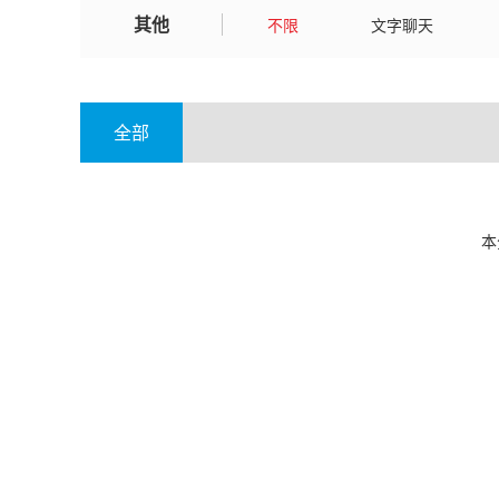
其他
新疆
不限
文字聊天
全部
本