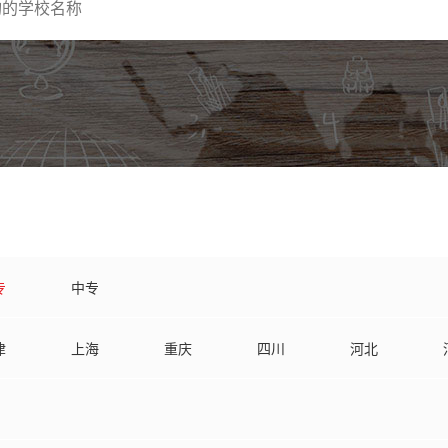
专
中专
津
上海
重庆
四川
河北
南
湖北
江苏
江西
安徽
龙江
甘肃
贵州
海南
云南