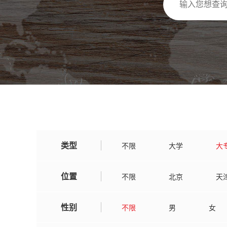
类型
不限
大学
大
位置
不限
北京
天
广东
广西
湖
性别
不限
男
女
吉林
辽宁
黑