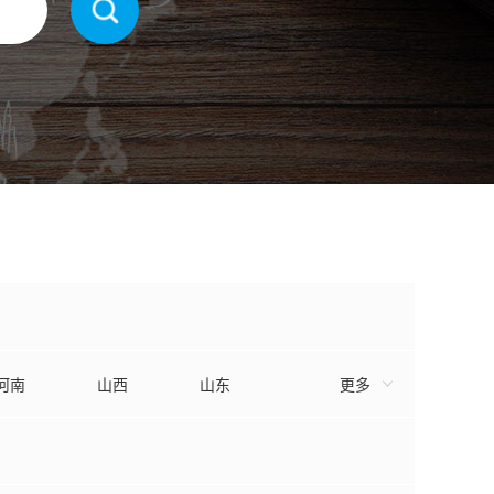
河南
山西
山东
更多
浙江
福建
陕西
内蒙
西藏
宁夏