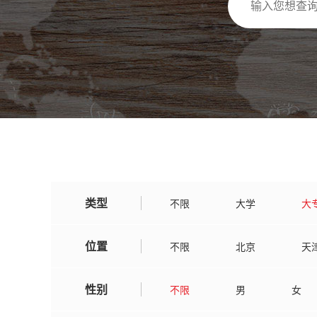
类型
不限
大学
大
位置
不限
北京
天
广东
广西
湖
性别
不限
男
女
吉林
辽宁
黑