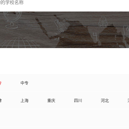
专
中专
津
上海
重庆
四川
河北
南
湖北
江苏
江西
安徽
龙江
甘肃
贵州
海南
云南