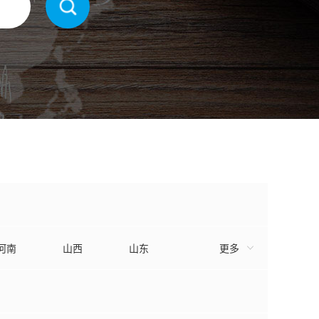
河南
山西
山东
更多
浙江
福建
陕西
内蒙
西藏
宁夏