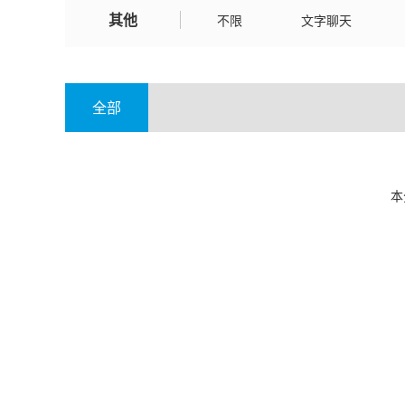
其他
新疆
不限
文字聊天
全部
本