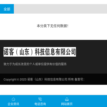
手机游戏
电脑游戏
贵州
海南
云南
内蒙
西藏
宁夏
全部
新疆
本分类下无任何数据！
致力于为成长改变的个人或单位提供有价值的服务
Copyright © 2023 诺客（山东）科技信息有限公司 所有
备案号：
企业资讯
电话咨询
网站首页