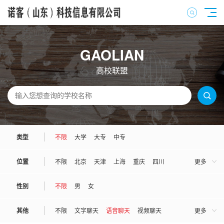
GAOLIAN
高校联盟
类型
不限
大学
大专
中专
位置
不限
北京
天津
上海
重庆
四川
更多
河北
河南
山西
山东
广东
广西
性别
不限
男
女
湖南
湖北
江苏
江西
安徽
浙江
其他
不限
文字聊天
语音聊天
视频聊天
更多
福建
陕西
吉林
辽宁
黑龙江
甘肃