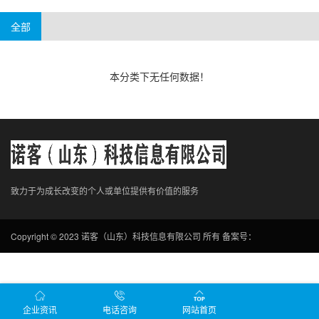
手机游戏
电脑游戏
贵州
海南
云南
内蒙
西藏
宁夏
全部
新疆
本分类下无任何数据！
致力于为成长改变的个人或单位提供有价值的服务
Copyright © 2023 诺客（山东）科技信息有限公司 所有
备案号：
企业资讯
电话咨询
网站首页