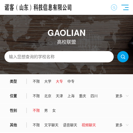
GAOLIAN
高校联盟
类型
不限
大学
大专
中专
位置
不限
北京
天津
上海
重庆
四川
更多
河北
河南
山西
山东
广东
广西
性别
不限
男
女
湖南
湖北
江苏
江西
安徽
浙江
其他
不限
文字聊天
语音聊天
视频聊天
更多
福建
陕西
吉林
辽宁
黑龙江
甘肃